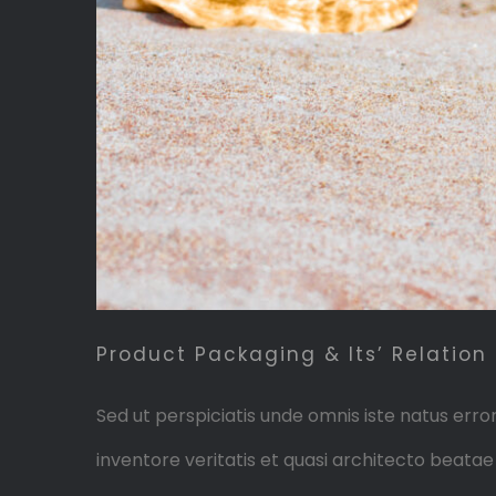
Product Packaging & Its’ Relatio
Sed ut perspiciatis unde omnis iste natus er
inventore veritatis et quasi architecto beata