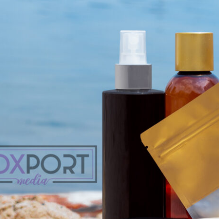
ackaging & Its’ Relation To Product P