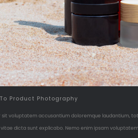
n To Product Photography
ror sit voluptatem accusantium doloremque laudantium, to
e vitae dicta sunt explicabo. Nemo enim ipsam voluptatem 