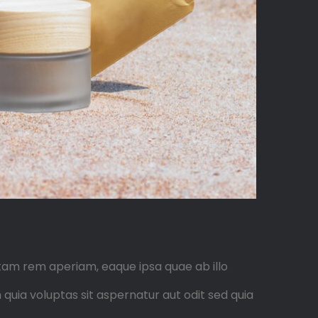
tam rem aperiam, eaque ipsa quae ab illo
quia voluptas sit aspernatur aut odit sed quia