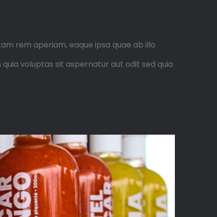
tam rem aperiam, eaque ipsa quae ab illo
quia voluptas sit aspernatur aut odit sed quia